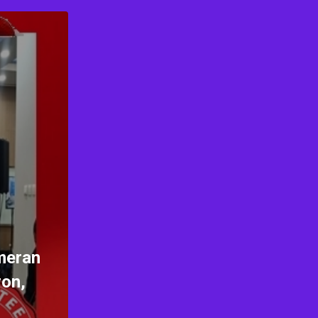
meran
ron,