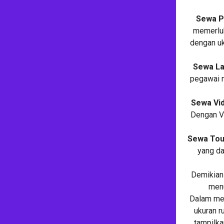
Sewa P
memerluk
dengan uk
Sewa La
pegawai n
Sewa Vi
Dengan Vi
Sewa Tou
yang d
Demikian
menu
Dalam mem
ukuran r
tampilka