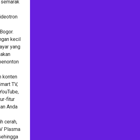
h semarak
ideotron
 Bogor.
ngan kecil
ayar yang
 akan
penonton
n konten
Smart TV,
 YouTube,
ur-fitur
kan Anda
h cerah,
 TV Plasma
sehingga