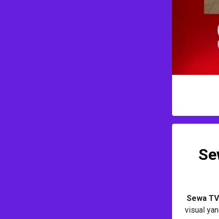
Se
Sewa TV
visual ya