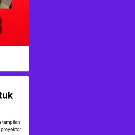
tuk
n tampilan
 proyektor