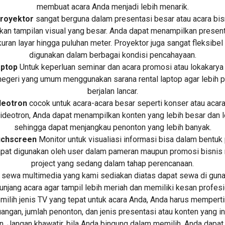
membuat acara Anda menjadi lebih menarik.
royektor
sangat berguna dalam presentasi besar atau acara bis
an tampilan visual yang besar. Anda dapat menampilkan presen
uran layar hingga puluhan meter. Proyektor juga sangat fleksibel
digunakan dalam berbagai kondisi pencahayaan.
ptop
Untuk keperluan seminar dan acara promosi atau lokakarya 
egeri yang umum menggunakan sarana rental laptop agar lebih p
berjalan lancar.
deotron
cocok untuk acara-acara besar seperti konser atau acara
deotron, Anda dapat menampilkan konten yang lebih besar dan le
sehingga dapat menjangkau penonton yang lebih banyak.
chscreen
Monitor untuk visualiasi informasi bisa dalam bentuk
apat digunakan oleh user dalam pameran maupun promosi bisnis
project yang sedang dalam tahap perencanaan.
 sewa multimedia yang kami sediakan diatas dapat sewa di guna
njang acara agar tampil lebih meriah dan memiliki kesan profesi
ilih jenis TV yang tepat untuk acara Anda, Anda harus memper
uangan, jumlah penonton, dan jenis presentasi atau konten yang i
n. Jangan khawatir, bila Anda bingung dalam memilih, Anda dapa