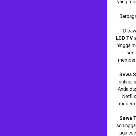
yang tep
Berbaga
Dibawa
LCD TV
hingga m
sesu
memberi
Sewa S
online, 
Anda dap
Netflix
modern 
Sewa T
sehingga 
juga co