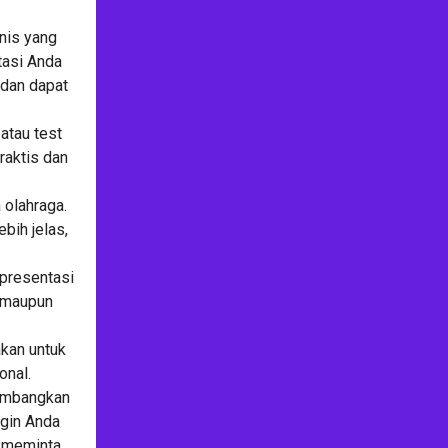
nis yang
tasi Anda
 dan dapat
atau test
raktis dan
 olahraga.
bih jelas,
 presentasi
 maupun
kan untuk
onal.
timbangkan
ngin Anda
t meminta