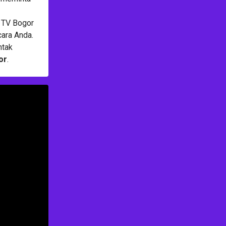
a TV Bogor
ara Anda.
ntak
or
.