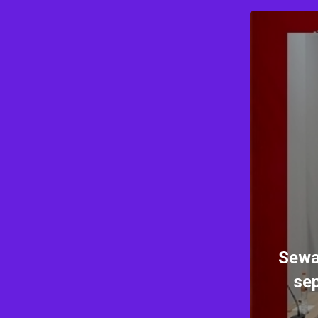
Sewa
sep