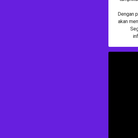
Dengan pi
akan mem
Seg
in